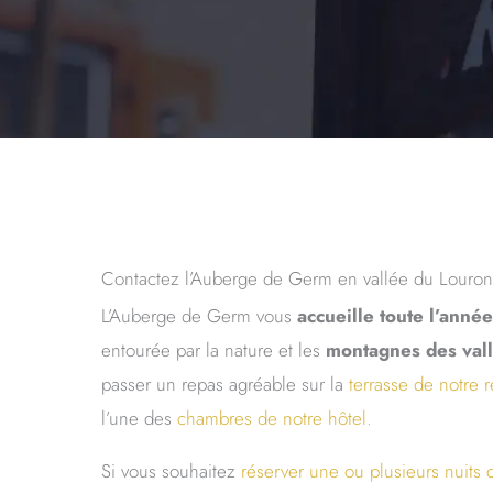
Contactez l’Auberge de Germ en vallée du Louron
L’Auberge de Germ vous
accueille toute l’année
entourée par la nature et les
montagnes des val
passer un repas agréable sur la
terrasse de notre r
l’une des
chambres de notre hôtel.
Si vous souhaitez
réserver une ou plusieurs nuits