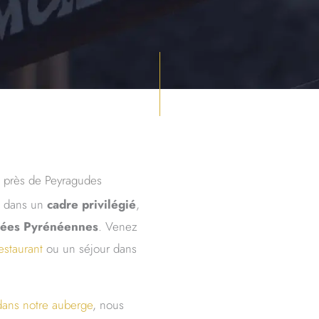
 près de Peyragudes
dans un
cadre privilégié
,
lées Pyrénéennes
. Venez
estaurant
ou un séjour dans
 dans notre auberge
, nous