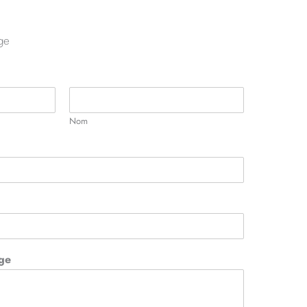
ge
Nom
ge