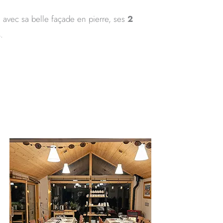
, avec sa belle façade en pierre, ses
2
s
.