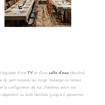
t équipée d’une
TV
et d’une
salle d’eau
(douche)
du petit ruisseau qui longe l’auberge ou laissez
ler la configuration de nos chambres selon vos
séparation ou suite familiale (jusqu’à 6 personnes