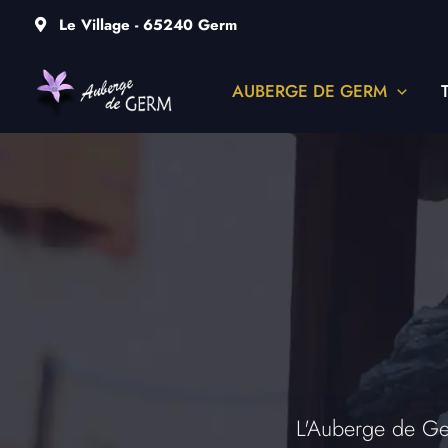
Aller
Le Village - 65240 Germ
au
contenu
AUBERGE DE GERM
L'Auberge de Ger