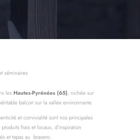
et séminaires
s les
Hautes-Pyrénées (65)
, nichée sur
éritable balcon sur la vallée environnante.
ticité et convivialité sont nos principales
produits frais et locaux, d’inspiration
tés et tapas au brasero.