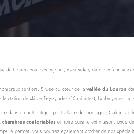
e du Louron pour vos séjours, escapades, réunions familiales 
nombreux sentiers. Située au cœur de la
vallée du Louron
dan
la station de ski de Peyragudes (15 minutes), l’auberge est un v
de dans un authentique petit village de montagne. Calme, authen
 chambres confortables
et notre cuisine est maison, issue de 
mps le permet, vous pourrez également profiter de nos spéciali