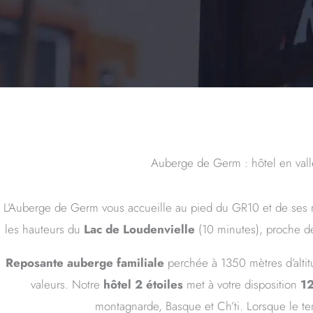
Auberge de Germ : hôtel en vallé
L’Auberge de Germ vous accueille au pied du GR10 et de ses 
les hauteurs du
Lac de Loudenvielle
(10 minutes), proche de 
Reposante auberge familiale
perchée à 1350 mètres d’altitu
valeurs. Notre
hôtel 2 étoiles
met à votre disposition
12
montagnarde, Basque et Ch’ti. Lorsque le te