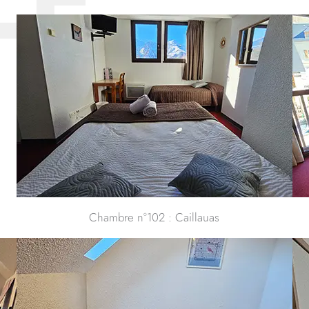
LE
Chambre n°102 : Caillauas