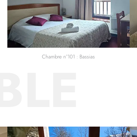
Chambre n°101 : Bassias
BLE