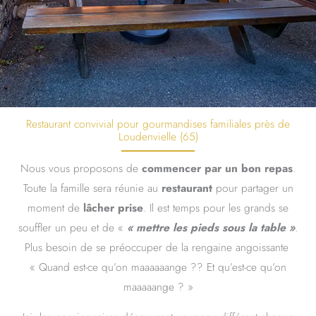
Restaurant convivial pour gourmandises familiales près de
Loudenvielle (65)
Nous vous proposons de
commencer par un bon repas
.
Toute la famille sera réunie au
restaurant
pour partager un
moment de
lâcher prise
. Il est temps pour les grands se
souffler un peu et de «
« mettre les pieds sous la table »
.
Plus besoin de se préoccuper de la rengaine angoissante
« Quand est-ce qu’on maaaaaange ?? Et qu’est-ce qu’on
maaaaange ? »