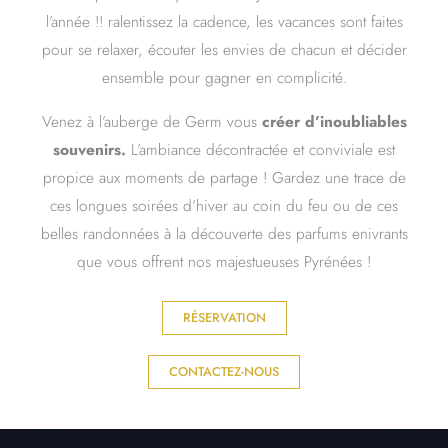
l’année !! ralentissez la cadence, les vacances sont faites
pour se relaxer, écouter les envies de chacun et décider
ensemble pour gagner en complicité.
Venez à l’auberge de Germ vous
créer d’inoubliables
souvenirs.
L’ambiance décontractée et conviviale est
propice aux moments de partage ! Gardez une trace de
ces longues soirées d’hiver au coin du feu ou de ces
belles randonnées à la découverte des parfums enivrants
que vous offrent nos majestueuses Pyrénées !
RÉSERVATION
CONTACTEZ-NOUS