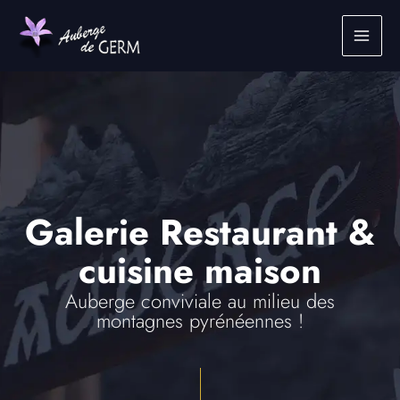
Aller
au
contenu
Galerie Restaurant &
cuisine maison
Auberge conviviale au milieu des
montagnes pyrénéennes !