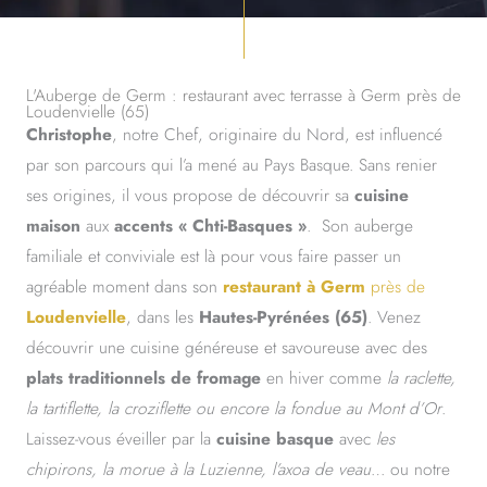
L'Auberge de Germ : restaurant avec terrasse à Germ près de
Loudenvielle (65)
Christophe
, notre Chef, originaire du Nord, est influencé
par son parcours qui l’a mené au Pays Basque. Sans renier
ses origines, il vous propose de découvrir sa
cuisine
maison
aux
accents « Chti-Basques »
. Son auberge
familiale et conviviale est là pour vous faire passer un
agréable moment dans son
restaurant à Germ
près de
Loudenvielle
, dans les
Hautes-Pyrénées (65)
. Venez
découvrir une cuisine généreuse et savoureuse avec des
plats traditionnels de fromage
en hiver comme
la raclette,
la tartiflette, la croziflette ou encore la fondue au Mont d’Or
.
Laissez-vous éveiller par la
cuisine basque
avec
les
chipirons, la morue à la Luzienne, l’axoa de veau
… ou notre