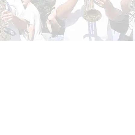
nique… Le brame du cerf, c’ est l’irruption du