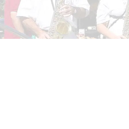
ouvrez le brame du Cerf!
ptembre 2025
/
Evènements
oment, venez découvrir ou revivre une expérience sensorielle u