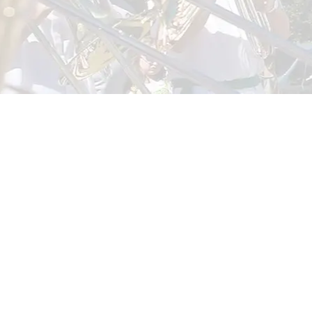
Déc
19 se
En ce m