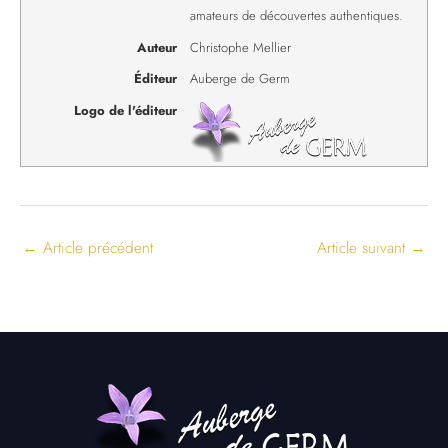
amateurs de découvertes authentiques.
Auteur
Christophe Mellier
Éditeur
Auberge de Germ
Logo de l'éditeur
←
Article précédent
Article suivant
→